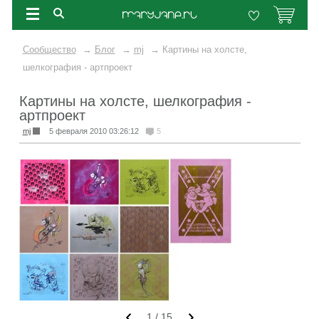
Сообщество
→
Блог
→
mj
→
Картины на холсте,
шелкография - артпроект
Картины на холсте, шелкография -
артпроект
mj
5 февраля 2010 03:26:12
5
1
/
15