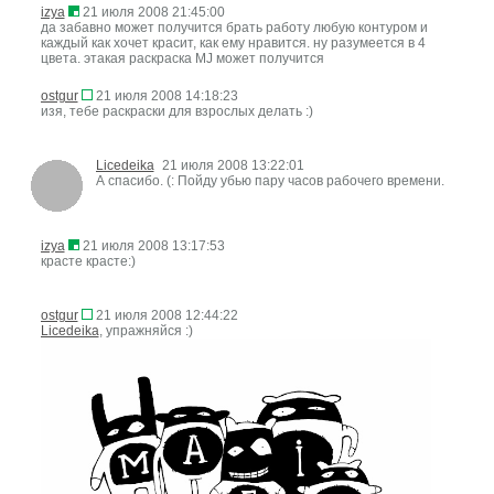
izya
21 июля 2008 21:45:00
да забавно может получится брать работу любую контуром и
каждый как хочет красит, как ему нравится. ну разумеется в 4
цвета. этакая раскраска MJ может получится
ostgur
21 июля 2008 14:18:23
изя, тебе раскраски для взрослых делать :)
Licedeika
21 июля 2008 13:22:01
А спасибо. (: Пойду убью пару часов рабочего времени.
izya
21 июля 2008 13:17:53
красте красте:)
ostgur
21 июля 2008 12:44:22
Licedeika
, упражняйся :)