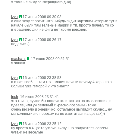
я тоже не вижу со вчеращнего дня)
izya
17 июня 2008 09:30:08
а еше хочу спросить кто нибудь видит картинки которые тут в
начале были там зеленые мафии и тп. просто почему то со
вчерашнего дня не фига нет кроме верхней.
izya
17 июня 2008 09:26:17
поделись )
masha_s
17 июня 2008 00:51:51
я занаю.
izya
16 июня 2008 23:38:53
а какая вообше там технология печати почему 4 хорошо а
больше уже геморой ? кто знает?
tnch
16 июня 2008 23:31:41
это точно, лучше бы напечатали так как на голосовании, в
идеале, или уж зеленый с красно-розовым - тоже
очень весело и энергично, остальное выглядит скучно... ну,
мы коллективно поросим их не жмотиться на цветах)))
izya
16 июня 2008 23:25:12
ну просто в 4 цвета уж очень скушно получатеся совсем
чуваки не веселые