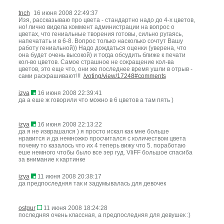
tnch
16 июня 2008 22:49:37
Изя, рассказываю про цвета - стандартно надо до 4-х цветов,
но! лично видела коммент администрации на вопрос о
цветах, что гениальные творения готовы, сильно ругаясь,
напечатать и в 6-8. Вопрос только насколько сочтут Вашу
работу гениальной)) Надо дождаться оценки (уверена, что
она будет очень высокой) и тогда обсудить ближе к печати
кол-во цветов. Самое страшное не сокращение кол-ва
цветов, это еще что, они же последнее время ушли в отрыв -
сами раскрашивают!!!
/voting/view/17248#comments
izya
16 июня 2008 22:39:41
да а еше ж говорили что можно в 6 цветов а там пять )
izya
16 июня 2008 22:13:22
да я не изврашался ) я просто искал как мне больше
нравится и да немножко просчитался с количеством цвета
почему то казалось что их 4 теперь вижу что 5. поработаю
еше немного чтобы было все зер гуд. VliFF большое спасиба
за внимание к картинке
izya
11 июня 2008 20:38:17
да предпоследняя так и задумывалась для девочек
ostgur
11 июня 2008 18:24:28
последняя очень классная, а предпоследняя для девушек :)