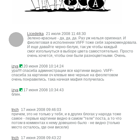
Licedeika
21 июля 2008 11:48:30
Зелено-красные - да, да, да. Раз уж нельзя оригинал. И
фиолетовая в исполнении VliFF тоже себя зарекомендовала.
И еще давайте черно-белую, так уж чтобы каждый
смог изгольнуться в выборе цвета самостоятельно. Просто
очень хочется, чтобы они были разноцветными. Очень.
izya
20 июня 2008 10:14:24
ура!!!! спасиба администрации все картинки видно. VliFF-
спасиба за картинки оч клевые мне черные на феолетовом
очень понравились. така начная мафия получилась
izya
17 июня 2008 10:34:43
блин.
tnch
17 июня 2008 09:46:03
причем, это не только у тебя, и в других блогах у народа тоже
самое - первые картинки видно в самом "теле" поста, а то что
потом в комментах к нему довешено было - не видно (только
место осталось, где они висели)
tnch
17 июня 2008 09:43:22