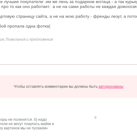
лучшие покупатели: им же лень за подарком мотаца - а так курьер
про то как оно работает.. а не на сами работы не каждая домохозяй
ртовую страницу сайта, а не на мою работу - френды лезут, а пот
бой пропала одна фотка(
ия, Пожелания и предложения
Чтобы оставлять комментарии вы должны быть
авторизованы
0
оры не поленятся. б) надо
ели не могут покупать майки и
ару картинок мы не пускаем»