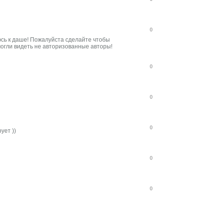
0
сь к даше! Пожалуйста сделайте чтобы
огли видеть не авторизованные авторы!
0
0
0
ует ))
0
0