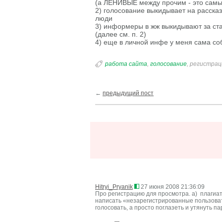
(а ЛЕНИВЫЕ между прочим - это самые 
2) голосование выкидывает на рассказ 
люди
3) информеры в жж выкидывают за ста
(далее см. п. 2)
4) еще в личной инфе у меня сама со
работа сайта
,
голосование
, регистрац
←
предыдущий пост
Hitryi_Pryanik
27 июня 2008 21:36:09
Про регистрацию для просмотра. а) плагиат
написать «незарегистрированные пользоват
голосовать, а просто поглазеть и утянуть п