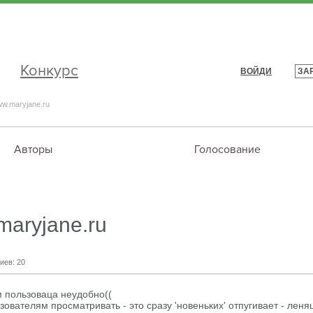
Конкурс
ВОЙДИ
ЗА
|
w.maryjane.ru
Авторы
Голосование
aryjane.ru
иев:
20
м пользоваца неудобно((
ователям просматривать - это сразу 'новеньких' отпугивает - леня