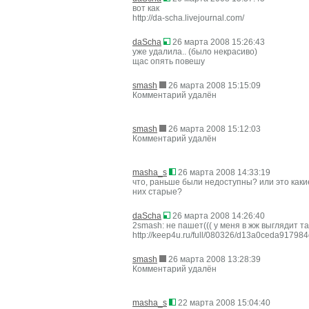
вот как
http://da-scha.livejournal.com/
daScha
26 марта 2008 15:26:43
уже удалила.. (было некрасиво)
щас опять повешу
smash
26 марта 2008 15:15:09
Комментарий удалён
smash
26 марта 2008 15:12:03
Комментарий удалён
masha_s
26 марта 2008 14:33:19
что, раньше были недоступны? или это каки
них старые?
daScha
26 марта 2008 14:26:40
2smash: не пашет((( у меня в жж выглядит та
http://keep4u.ru/full/080326/d13a0ceda917984
smash
26 марта 2008 13:28:39
Комментарий удалён
masha_s
22 марта 2008 15:04:40