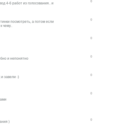
0
од 4-6 работ из голосования.. и
0
артинки посмотреть, а потом если
к чему..
0
0
обно и непонятно
0
и завели -)
0
рами
0
ания )