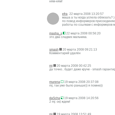
ням-ням!
efra
22 марта 2008 13:20:57
маша а ты когда успела облизать? )
по повод информеров присоединяю
работы по ссылкам с информеров м
masha_s
22 марта 2008 00:56:20
это два сладких мальчика.
smash
20 марта 2008 09:21:13
Комментарий удалён
mj
20 марта 2008 00:42:25
да точно.. будет даже круче - smash гарантир
murena
19 марта 2008 20:37:08
mj, так уже было раньше)) я помню))
daScha
19 марта 2008 14:20:56
2 mj: ок) ждем!
mj
19 марта 2008 13:51:49