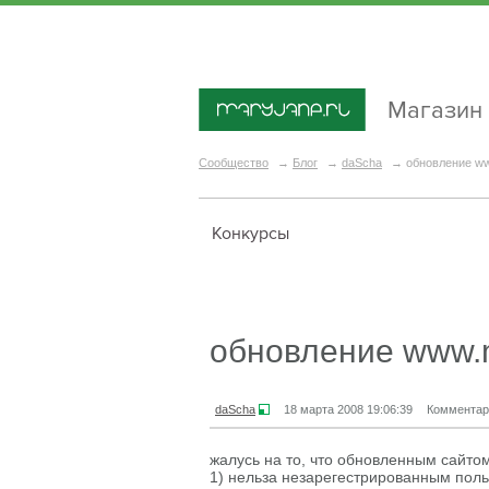
Магазин
Сообщество
→
Блог
→
daScha
→
обновление ww
Конкурсы
обновление www.m
daScha
18 марта 2008 19:06:39
Комментар
жалусь на то, что обновленным сайто
1) нельза незарегестрированным польз