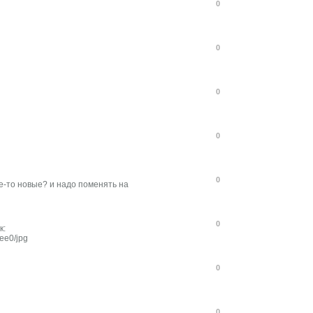
0
0
0
0
0
е-то новые? и надо поменять на
0
к:
ee0/jpg
0
0