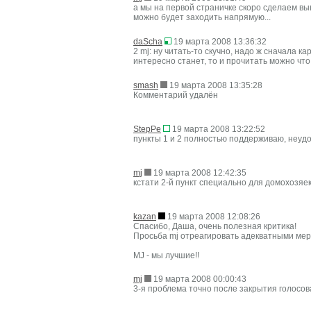
а мы на первой страничке скоро сделаем выв
можно будет заходить напрямую...
daScha
19 марта 2008 13:36:32
2 mj: ну читать-то скучно, надо ж сначала к
интересно станет, то и прочитать можно что 
smash
19 марта 2008 13:35:28
Комментарий удалён
StepPe
19 марта 2008 13:22:52
пункты 1 и 2 полностью поддерживаю, неуд
mj
19 марта 2008 12:42:35
кстати 2-й пункт специально для домохозяек 
kazan
19 марта 2008 12:08:26
Спасибо, Даша, очень полезная критика!
Просьба mj отреагировать адекватными ме
MJ - мы лучшие!!
mj
19 марта 2008 00:00:43
3-я проблема точно после закрытия голосов