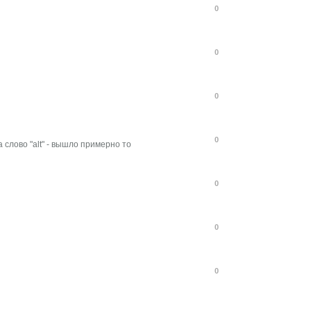
0
0
0
0
а слово "alt" - вышло примерно то
0
0
0