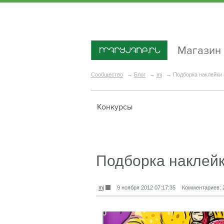
Магазин
Сообщество
→
Блог
→
mj
→
Подборка наклейки 
Конкурсы
Подборка наклейк
mj
9 ноября 2012 07:17:35
Комментариев: