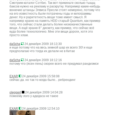
Смотрим каталог Сотбис. Так вот прикиньте сколько тыщщ
баксов нужно на рекламу и раскрутку. Например какие-нибудь
вонючие штанцы Элвиса Пресли стоят немеряно, потому что
на его известность были потрачены годы и килограммы
денег. Ну и раритетность вещи тоже имеет смысл. Я
например храню на память HDD старый Quantum, как пример
того, что сейчас стали делать более низкокачественные
вещи. А ещё храню 8’’ дискету, как пример, что сейчас всё
куда более технологично. Мне эти вещи дороги, хотя это
просто хлам.
daScha
24 декабря 2009 18:13:30
и еще потому что на весь земной шар их всего 30! и еще
предполагаю что тогда их делали не в Китае
daScha
24 декабря 2009 18:12:16
потому что (ясен пень) скорее всего ее придумал рандиэмси
EXAR
24 декабря 2009 15:58:08
сейчас да. но так то когда было... ребрендинг
oleggert
24 декабря 2009 14:04:28
помоему лого у адидаса не такое
EXAR
24 декабря 2009 12:54:10