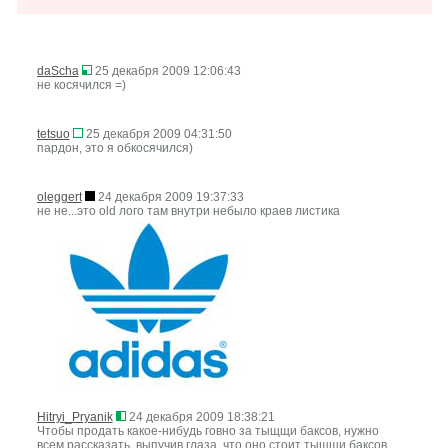
daScha
25 декабря 2009 12:06:43
не косячился =)
tetsuo
25 декабря 2009 04:31:50
пардон, это я обкосячился)
oleggert
24 декабря 2009 19:37:33
не не...это old лого там внутри небыло краев листика
Hitryi_Pryanik
24 декабря 2009 18:38:21
Чтобы продать какое-нибудь говно за тыщщи баксов, нужно
всем рассказать, выпучив глаза, что оно стоит тыщщи баксов.