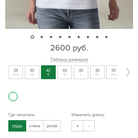
2600
руб.
Таблица размеров
38
40
42
44
46
48
50
52
XXS
XS
S
M
L
XL
2XL
3XL
Где печатать:
Изменить длину:
грудь
спина
рукав
+
–