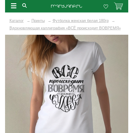
Каталог
→
Принты
→
Футболка женская белая 180гр
→
Вдохновляющая каллиграфия «ВСЁ происходит ВОВРЕМЯ»