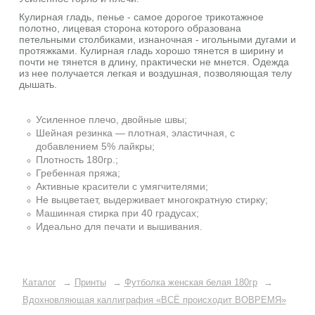
Кулирная гладь, пенье - самое дорогое трикотажное
полотно, лицевая сторона которого образована
петельными столбиками, изнаночная - игольными дугами и
протяжками. Кулирная гладь хорошо тянется в ширину и
почти не тянется в длину, практически не мнется. Одежда
из нее получается легкая и воздушная, позволяющая телу
дышать.
Усиленное плечо, двойные швы;
Шейная резинка — плотная, эластичная, с
добавлением 5% лайкры;
Плотность 180гр.;
Гребенная пряжа;
Активные красители с умягчителями;
Не выцветает, выдерживает многократную стирку;
Машинная стирка при 40 градусах;
Идеально для печати и вышивания.
Каталог
→
Принты
→
Футболка женская белая 180гр
→
Вдохновляющая каллиграфия «ВСЁ происходит ВОВРЕМЯ»