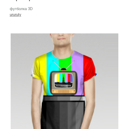
футболка 3D
ururuty