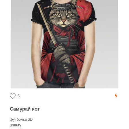
5
Самурай кот
футболка 3D
ururuty