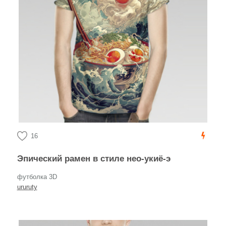
16
Эпический рамен в стиле нео-укиё-э
футболка 3D
ururuty