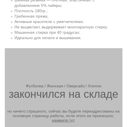
добавлением 5% лайкры;
Плотность 180гр.;
Гребенная пряжа;
Активные красители с умягчителями;
Не выцветает, выдерживает многократную стирку;
Машинная стирка при 40 градусах;
Идеально для печати и вышивания.
Футболка / Женская / Оверсайз / Хлопок
закончился на складе
но ничего страшного, сейчас вы будете переадресованы на
основную страницу работы, если этого не произошло,
нажмите тут
.