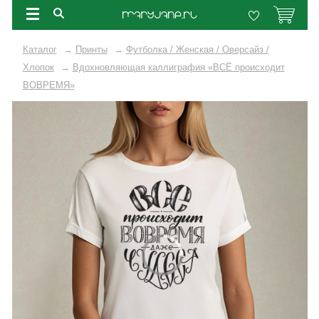
Каталог
→
Принты
→
Футболка / Женская / Оверсайз /
Хлопок
→
Вдохновляющая каллиграфия «ВСЁ происходит
ВОВРЕМЯ»