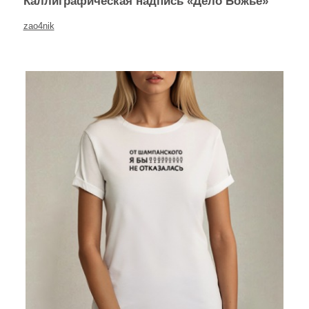
Каллиграфическая надпись «Дело Божье»
zao4nik