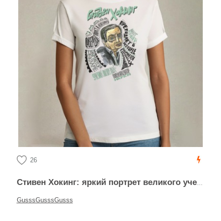
26
Стивен Хокинг: яркий портрет великого ученого
GusssGusssGusss