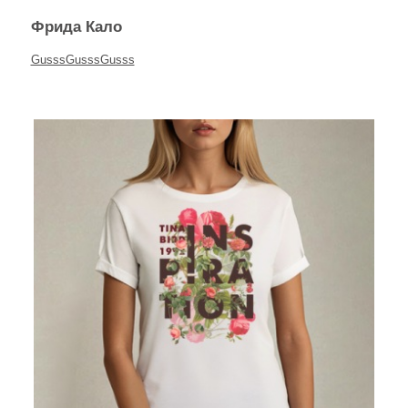
Фрида Кало
GusssGusssGusss