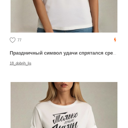
77
Праздничный символ удачи спрятался среди весенней зелени рыжая лиса клевер
18_dobrih_lis