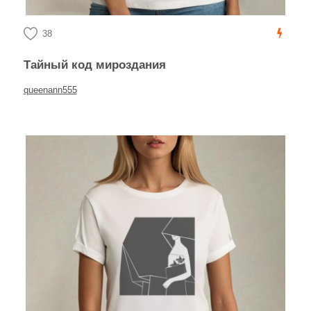
38
Тайный код мироздания
queenann555