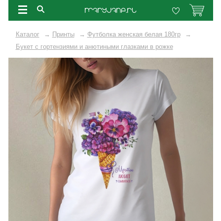
Каталог
→
Принты
→
Футболка женская белая 180гр
→
Букет с гортензиями и анютиными глазками в рожке