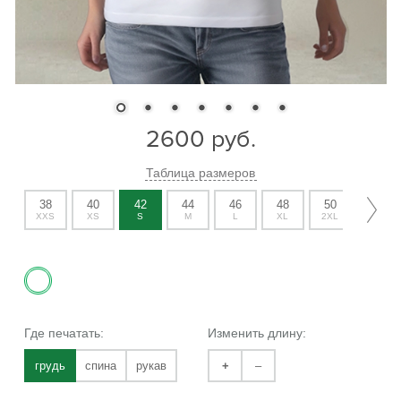
2600
руб.
Таблица размеров
38
40
42
44
46
48
50
52
XXS
XS
S
M
L
XL
2XL
3XL
Где печатать:
Изменить длину:
грудь
спина
рукав
+
–