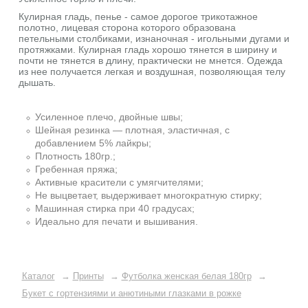
Кулирная гладь, пенье - самое дорогое трикотажное
полотно, лицевая сторона которого образована
петельными столбиками, изнаночная - игольными дугами и
протяжками. Кулирная гладь хорошо тянется в ширину и
почти не тянется в длину, практически не мнется. Одежда
из нее получается легкая и воздушная, позволяющая телу
дышать.
Усиленное плечо, двойные швы;
Шейная резинка — плотная, эластичная, с
добавлением 5% лайкры;
Плотность 180гр.;
Гребенная пряжа;
Активные красители с умягчителями;
Не выцветает, выдерживает многократную стирку;
Машинная стирка при 40 градусах;
Идеально для печати и вышивания.
Каталог
→
Принты
→
Футболка женская белая 180гр
→
Букет с гортензиями и анютиными глазками в рожке