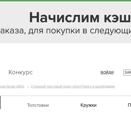
Конкурс
ВОЙДИ
ЗА
|
кая белая 180гр
→
Стильный текстовый принт «Don't Panic» в каллиграфии
Толстовки
Кружки
П