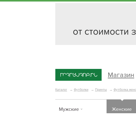
Магазин
Каталог
→
Футболки
→
Принты
→
Футболка женс
Мужские
Женские