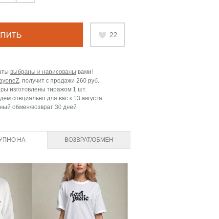
пить
22
нты
выбраны и нарисованы
вами!
ayoneZ
, получит с продажи
260 руб.
ары изготовлены тиражом 1 шт.
дем специально для вас к
13 августа
ный обмен/возврат 30 дней
УПНО НА
ВОЗВРАТ/ОБМЕН