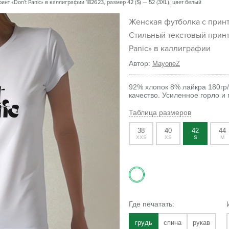
нт «Don't Panic» в каллиграфии 182623, размер 42 (S) — 52 (3XL), цвет белый
Женская футболка с принтом
Стильный текстовый принт
Panic» в каллиграфии
Автор:
MayoneZ
92% хлопок 8% лайкра 180гр
качество. Усиленное горло и 
Таблица размеров
38
40
42
44
XXS
XS
S
M
Где печатать:
грудь
спина
рукав