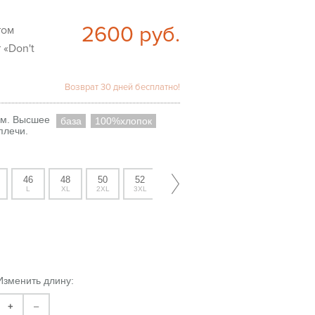
2600
руб.
 «Don't
Возврат 30 дней бесплатно!
/м. Высшее
база
100%хлопок
плечи.
46
48
50
52
L
XL
2XL
3XL
Изменить длину:
+
–