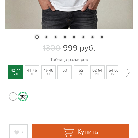
1300
999
руб.
Таблица размеров
42-44
44-46
46-48
50
52
52-54
54-56
56-58
XS
S
M
L
XL
2XL
3XL
4XL
Купить
7