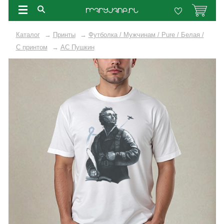
Каталог
→
Принты
→
Футболка / Мужчинам / Pure / Белая /
C принтом
→
АС Пушкин