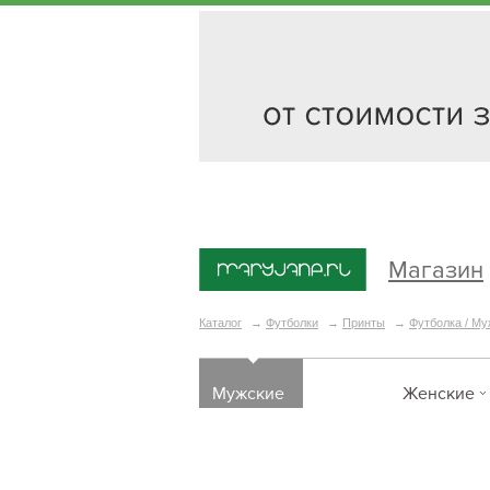
Магазин
Каталог
→
Футболки
→
Принты
→
Футболка / Му
Мужские
Женские