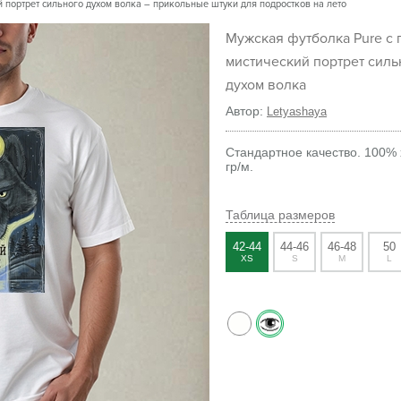
портрет сильного духом волка – прикольные штуки для подростков на лето
Мужская футболка Pure с принтом
мистический портрет силь
духом волка
Автор:
Letyashaya
Стандартное качество. 100% 
гр/м.
Таблица размеров
42-44
44-46
46-48
50
XS
S
M
L