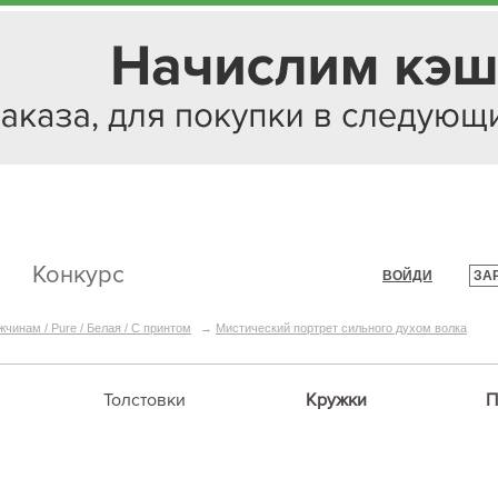
Конкурс
ВОЙДИ
ЗА
|
жчинам / Pure / Белая / C принтом
→
Мистический портрет сильного духом волка
Толстовки
Кружки
П