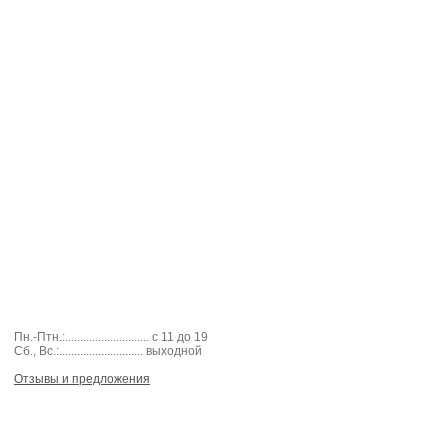
Пн.-Птн.:............................ с 11 до 19
Cб., Вс.:............................ выходной
Отзывы и предложения