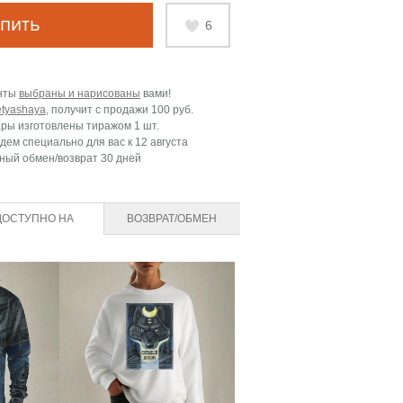
пить
6
нты
выбраны и нарисованы
вами!
etyashaya
, получит с продажи
100 руб.
ары изготовлены тиражом 1 шт.
дем специально для вас к
12 августа
ный обмен/возврат 30 дней
ДОСТУПНО НА
ВОЗВРАТ/ОБМЕН