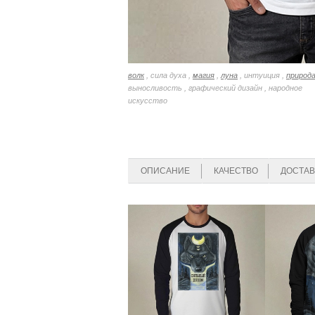
волк
, сила духа ,
магия
,
луна
, интуиция ,
природ
выносливость , графический дизайн , народное
искусство
ОПИСАНИЕ
КАЧЕСТВО
ДОСТАВ