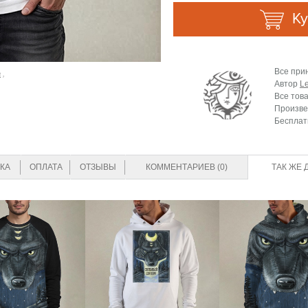
Ку
Все при
а
,
Автор
L
Все тов
Произве
Бесплат
КА
ОПЛАТА
ОТЗЫВЫ
КОММЕНТАРИЕВ (0)
ТАК ЖЕ 