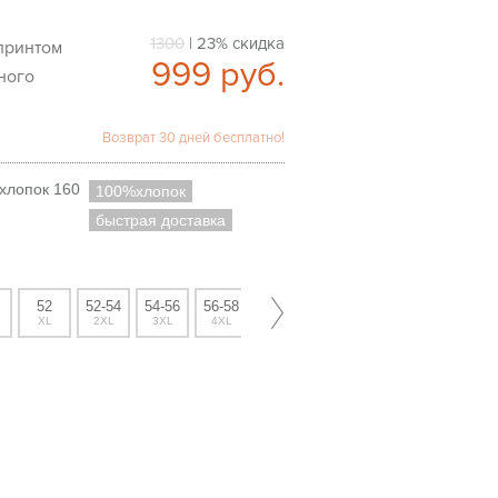
1300
| 23% скидка
999
руб.
ного
Возврат 30 дней бесплатно!
хлопок 160
100%хлопок
быстрая доставка
52
52-54
54-56
56-58
60
XL
2XL
3XL
4XL
5XL