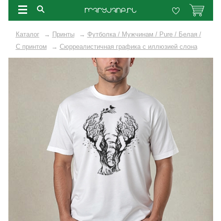
Каталог
→
Принты
→
Футболка / Мужчинам / Pure / Белая /
C принтом
→
Сюрреалистичная графика с иллюзией слона