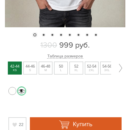
1300
999
руб.
Таблица размеров
42-44
44-46
46-48
50
52
52-54
54-56
56-58
XS
S
M
L
XL
2XL
3XL
4XL
Купить
22