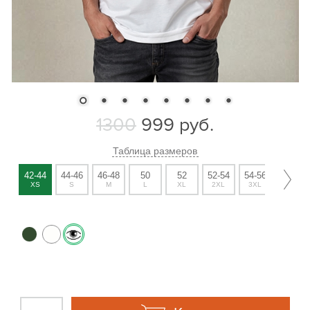
1300
999
руб.
Таблица размеров
42-44
44-46
46-48
50
52
52-54
54-56
56-58
XS
S
M
L
XL
2XL
3XL
4XL