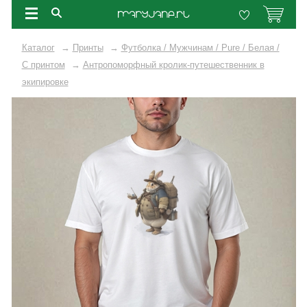
Каталог
→
Принты
→
Футболка / Мужчинам / Pure / Белая /
C принтом
→
Антропоморфный кролик-путешественник в
экипировке