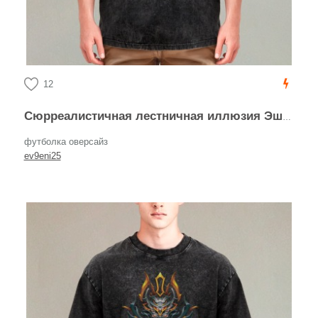
12
Сюрреалистичная лестничная иллюзия Эшера
футболка оверсайз
ev9eni25