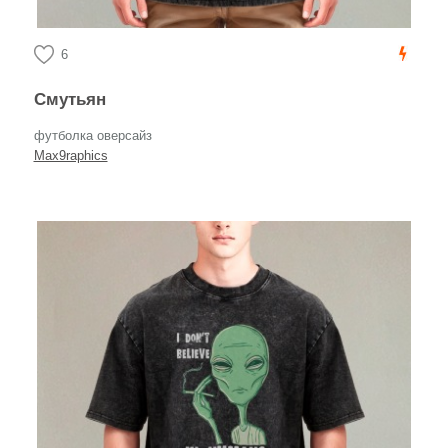
6
Смутьян
футболка оверсайз
Max9raphics