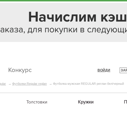
Конкурс
ВОЙДИ
ЗА
|
ular
→
Футболки Regular reglan
→
Футболка мужская REGULAR реглан бел/черный
Толстовки
Кружки
П