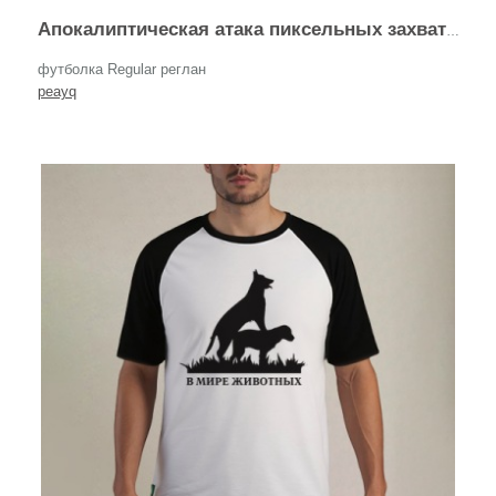
Апокалиптическая атака пиксельных захватчиков на город пылает разрушения
футболка Regular реглан
peayq