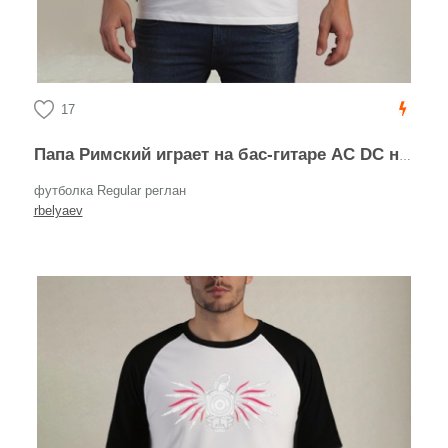
17
Папа Римский играет на бас-гитаре AC DC на фиолетовом фоне
футболка Regular реглан
rbelyaev