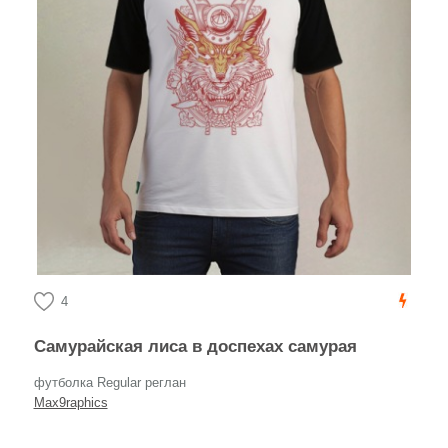
4
Самурайская лиса в доспехах самурая
футболка Regular реглан
Max9raphics