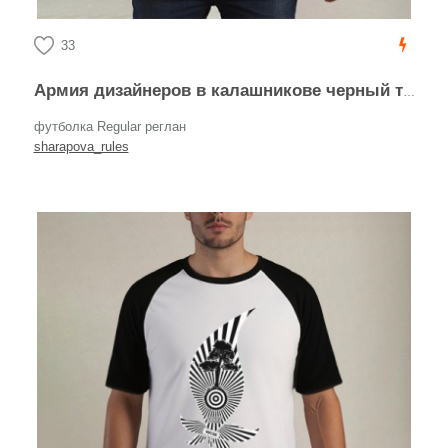
33
Армия дизайнеров в калашникове черный текст на белом фоне
футболка Regular реглан
sharapova_rules