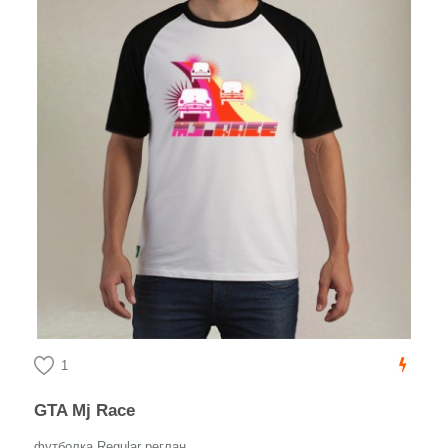
1
GTA Mj Race
футболка Regular реглан