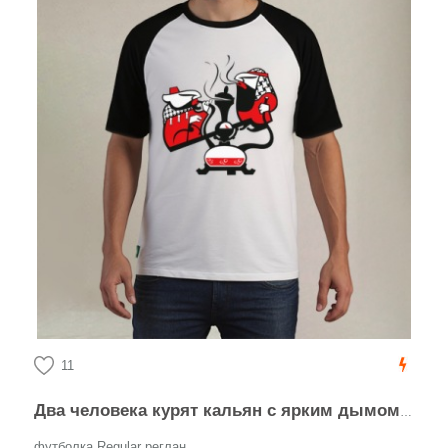
11
Два человека курят кальян с ярким дымом пузырьки кальяном
футболка Regular реглан