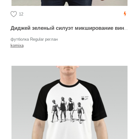
12
Диджей зеленый силуэт микширование виниловой музыки
футболка Regular реглан
komixa