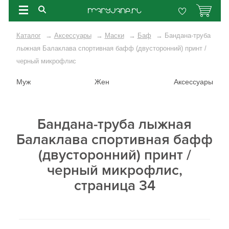
Каталог
→
Аксессуары
→
Маски
→
Баф
→
Бандана-труба
лыжная Балаклава спортивная бафф (двусторонний) принт /
черный микрофлис
Муж
Жен
Аксессуары
Бандана-труба лыжная
Балаклава спортивная бафф
(двусторонний) принт /
черный микрофлис,
страница 34