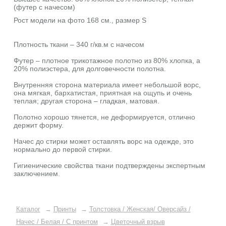
(футер с начесом)
Рост модели на фото 168 см., размер S
Плотность ткани – 340 г/кв.м с начесом
Футер – плотное трикотажное полотно из 80% хлопка, а
20% полиэстера, для долговечности полотна.
Внутренняя сторона материала имеет небольшой ворс,
она мягкая, бархатистая, приятная на ощупь и очень
теплая; другая сторона – гладкая, матовая.
Полотно хорошо тянется, не деформируется, отлично
держит форму.
Начес до стирки может оставлять ворс на одежде, это
нормально до первой стирки.
Гигиенические свойства ткани подтверждены экспертным
заключением.
Каталог
→
Принты
→
Толстовка / Женская/ Оверсайз /
Начес / Белая / C принтом
→
Цветочный взрыв