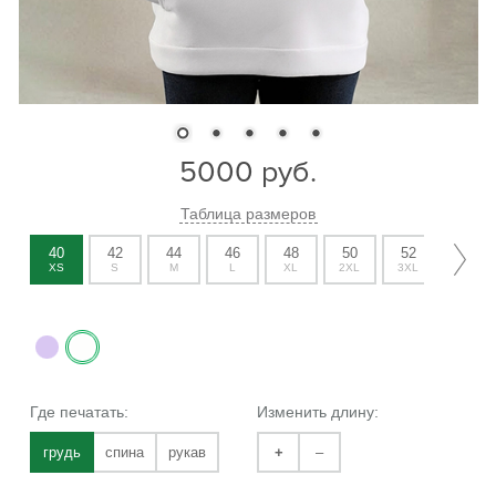
5000
руб.
Таблица размеров
40
42
44
46
48
50
52
54
XS
S
M
L
XL
2XL
3XL
4XL
Где печатать:
Изменить длину:
грудь
спина
рукав
+
–