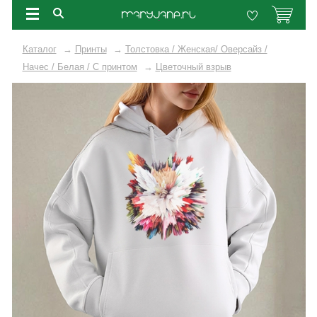
Каталог
→
Принты
→
Толстовка / Женская/ Оверсайз /
Начес / Белая / C принтом
→
Цветочный взрыв