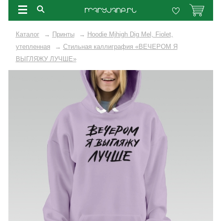
Каталог
→
Принты
→
Hoodie Mjhigh Dig Mel, Fiolet,
утепленная
→
Стильная каллиграфия «ВЕЧЕРОМ Я
ВЫГЛЯЖУ ЛУЧШЕ»