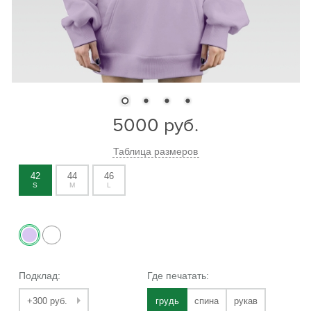
5000
руб.
Таблица размеров
42
44
46
S
M
L
Подклад:
Где печатать:
+300 руб.
грудь
спина
рукав