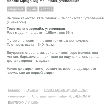
Hoodie Mjhigh Dig Mel, Fiolet, утепленная
оверсайз
зима
хлопок
Высшее качество. 80% хлопок 20% полиэстер, утепленная
(с начесом)
Толстовка оверсайз, утепленная
Рост модели на фото – 165см , вес 55 кг
Футер с начесом – плотное трикотажное полотно .
Плотность ткани – 340 г/кв.м.
Внутрення сторона материала имеет ворс (начес), она
мягкая, бархатистая, приятная на ощупь и очень теплая;
другая сторона – гладкая.
Начес до стирки может оставлять ворс на одежде, это
нормально до первой стирки.
Каталог
→
Принты
→
Hoodie Mjhigh Dig Mel, Fiolet,
утепленная
→
Стильная каллиграфия «ВЕЧЕРОМ Я
ВЫГЛЯЖУ ЛУЧШЕ»