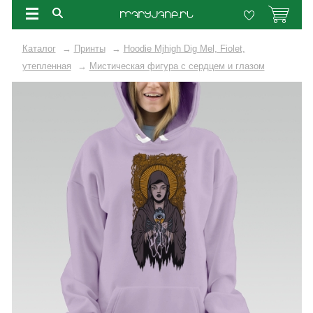
Каталог
→
Принты
→
Hoodie Mjhigh Dig Mel, Fiolet,
утепленная
→
Мистическая фигура с сердцем и глазом