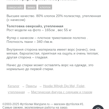
оверсайз
зима
хлопок
Высшее качество. 80% хлопок 20% полиэстер, утепленная
(с начесом)
Толстовка оверсайз, утепленная
Рост модели на фото – 165см , вес 55 кг
Футер с начесом – плотное трикотажное полотно .
Плотность ткани – 340 г/кв.м.
Внутрення сторона материала имеет ворс (начес), она
мягкая, бархатистая, приятная на ощупь и очень теплая;
другая сторона – гладкая.
Начес до стирки может оставлять ворс на одежде, это
нормально до первой стирки.
Каталог
→
Принты
→
Hoodie Mjhigh Dig Mel, Fiolet,
утепленная
→
Мистическая фигура с сердцем и глазом
©2003-2025 Футболки Maryjane.ru — магазин футболок #1.
Самые свежие, эксклюзивные работы на заказ.