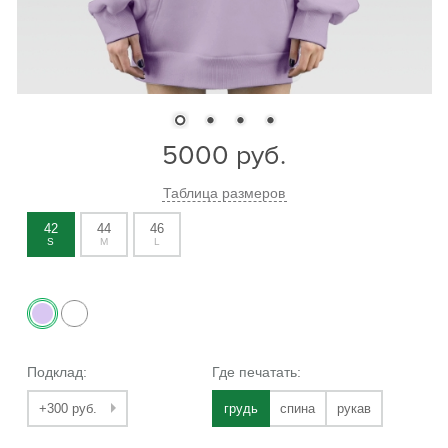
5000
руб.
Таблица размеров
42
44
46
S
M
L
Подклад:
Где печатать:
+300 руб.
грудь
спина
рукав