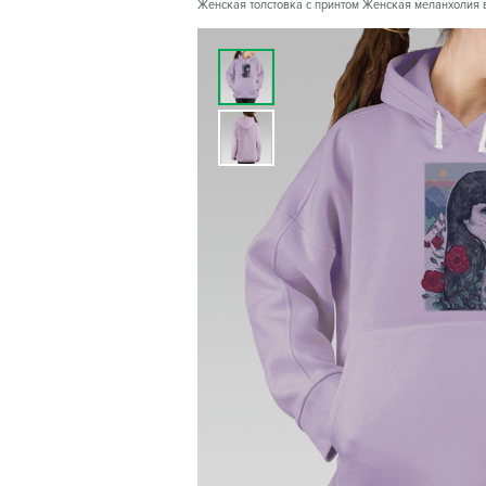
Женская толстовка с принтом Женская меланхолия в к