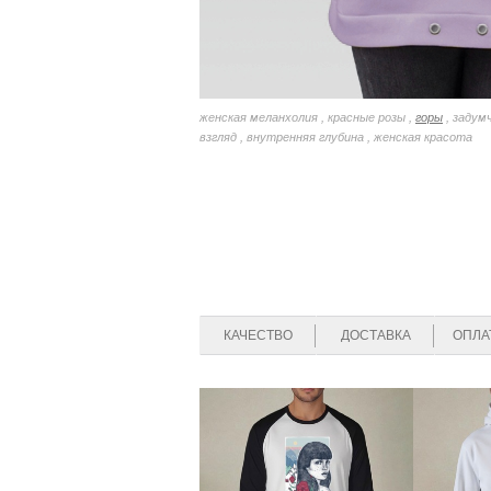
женская меланхолия , красные розы ,
горы
, задум
взгляд , внутренняя глубина , женская красота
КАЧЕСТВО
ДОСТАВКА
ОПЛА