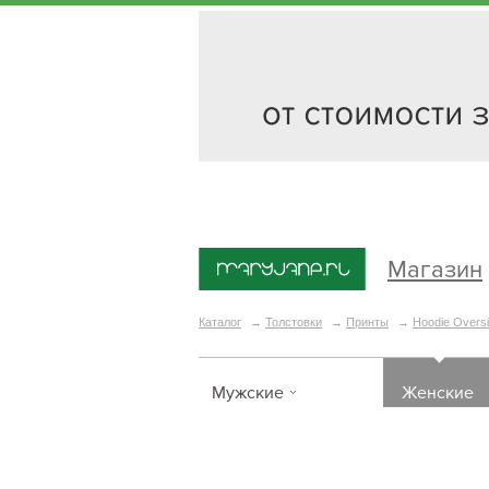
Магазин
Каталог
→
Толстовки
→
Принты
→
Hoodie Oversi
Мужские
Женские