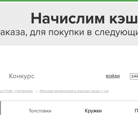
Конкурс
ВОЙДИ
ЗА
|
ze Fiolet, утепленная
→
Женская меланхолия в красных розах у гор
Толстовки
Кружки
П