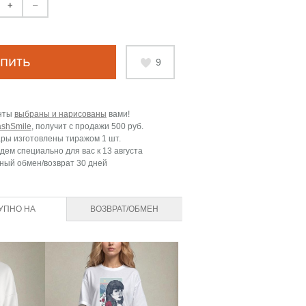
+
–
пить
9
нты
выбраны и нарисованы
вами!
ashSmile
, получит с продажи
500 руб.
ары изготовлены тиражом 1 шт.
дем специально для вас к
13 августа
ный обмен/возврат 30 дней
УПНО НА
ВОЗВРАТ/ОБМЕН