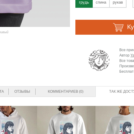
грудь
спина
рукав
Ку
чивый
Все при
Автор
Y
Все тов
Произве
Бесплат
ТА
ОТЗЫВЫ
КОММЕНТАРИЕВ (0)
ТАК ЖЕ ДОСТ