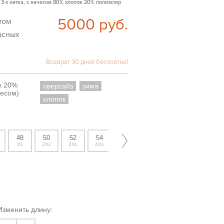
 3-х нитка, с начесом 80% хлопок 20% полиэстер
5000
руб.
асных
Возврат 30 дней бесплатно!
к 20%
оверсайз
зима
чесом)
хлопок
48
50
52
54
XL
2XL
3XL
4XL
Изменить длину: