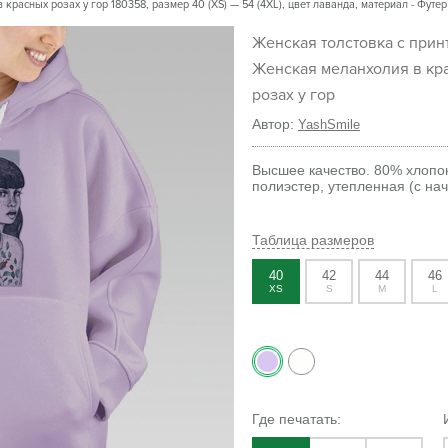
расных розах у гор 180358, размер 40 (XS) — 54 (4XL), цвет лаванда, материал - Футер
Женская толстовка с принтом
Женская меланхолия в кр
розах у гор
Автор:
YashSmile
Высшее качество. 80% хлопо
полиэстер, утепленная (с на
Таблица размеров
40
42
44
46
XS
S
M
L
Где печатать: