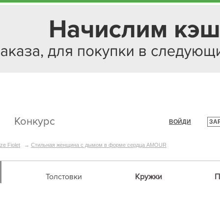
Конкурс
ВОЙДИ
ЗА
|
ze Fiolet
→
Стильная женщина с дымом в форме сердца AMOUR
Толстовки
Кружки
П