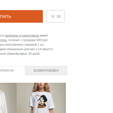
пить
10
нты
выбраны и нарисованы
вами!
omixa
, получит с продажи
500 руб.
ары изготовлены тиражом 1 шт.
дем специально для вас к
14 августа
ный обмен/возврат 30 дней
ТУПНО НА
ВОЗВРАТ/ОБМЕН