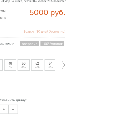
- Футер 3-х нитка, петля 80% хлопок 20% полиэстер
5000
руб.
м в
Возврат 30 дней бесплатно!
к, петля
оверсайз
100%хлопок
48
50
52
54
XL
2XL
3XL
4XL
Изменить длину:
+
–