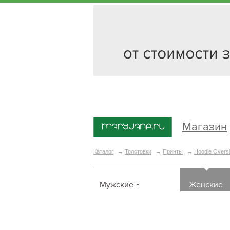
Магазин
Каталог
→
Толстовки
→
Принты
→
Hoodie Oversi
Мужские
Женские