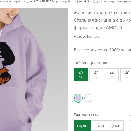
мом в форме сердца AMOUR 10782, размер 40 (XS) — 54 (4XL), цвет лаванда, материал 
Женская толстовка с принтом
Стильная женщина с дымо
форме сердца AMOUR
Автор:
komixa
Высшее качество. 100% хлопо
Таблица размеров
40
42
44
46
XS
S
M
L
Где печатать:
грудь
спина
рукав