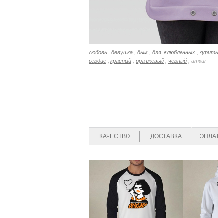
любовь
,
девушка
,
дым
,
для_влюбленных
,
курить
сердце
,
красный
,
оранжевый
,
черный
, amour
КАЧЕСТВО
ДОСТАВКА
ОПЛА