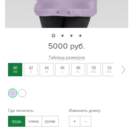
5000
руб.
Таблица размеров
40
42
44
46
48
50
52
54
XS
S
M
L
XL
2XL
3XL
4XL
Где печатать:
Изменить длину:
грудь
спина
рукав
+
–