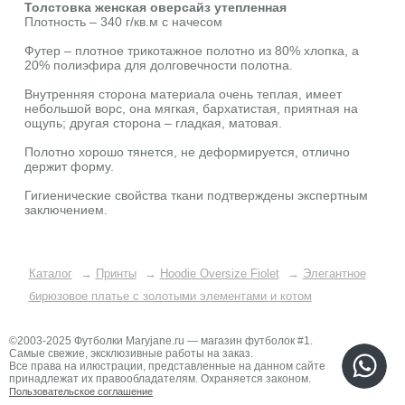
Толстовка женская оверсайз утепленная
Плотность – 340 г/кв.м с начесом
Футер – плотное трикотажное полотно из 80% хлопка, а
20% полиэфира для долговечности полотна.
Внутренняя сторона материала очень теплая, имеет
небольшой ворс, она мягкая, бархатистая, приятная на
ощупь; другая сторона – гладкая, матовая.
Полотно хорошо тянется, не деформируется, отлично
держит форму.
Гигиенические свойства ткани подтверждены экспертным
заключением.
Каталог
→
Принты
→
Hoodie Oversize Fiolet
→
Элегантное
бирюзовое платье с золотыми элементами и котом
©2003-2025 Футболки Maryjane.ru — магазин футболок #1.
Самые свежие, эксклюзивные работы на заказ.
Все права на илюстрации, представленные на данном сайте
принадлежат их правообладателям. Охраняется законом.
Пользовательское соглашение