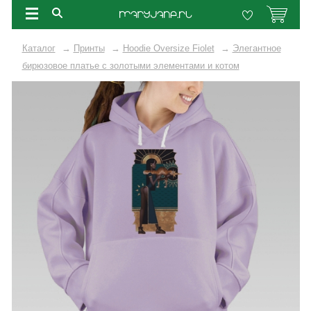
Каталог
→
Принты
→
Hoodie Oversize Fiolet
→
Элегантное
бирюзовое платье с золотыми элементами и котом