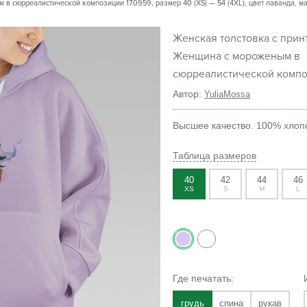
в сюрреалистической композиции 170959, размер 40 (XS) — 54 (4XL), цвет лаванда, мат
Женская толстовка с принтом
Женщина с мороженым в
сюрреалистической комп
Автор:
YuliaMossa
Высшее качество. 100% хлопо
Таблица размеров
40
42
44
46
XS
S
M
L
Где печатать:
грудь
спина
рукав