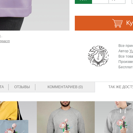
Ку
к
,
траст
Все при
Автор
Y
Все тов
Произве
Бесплат
ТА
ОТЗЫВЫ
КОММЕНТАРИЕВ (0)
ТАК ЖЕ ДОСТ