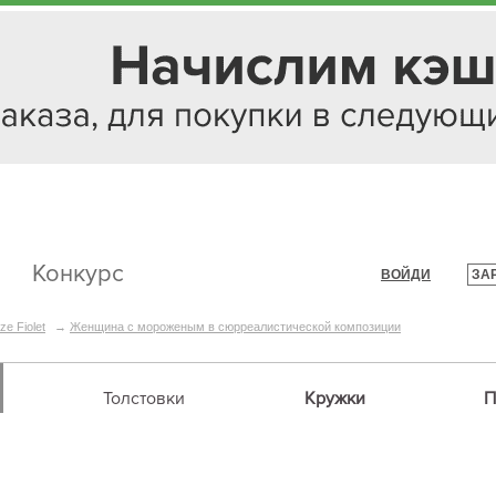
Конкурс
ВОЙДИ
ЗА
|
ze Fiolet
→
Женщина с мороженым в сюрреалистической композиции
Толстовки
Кружки
П