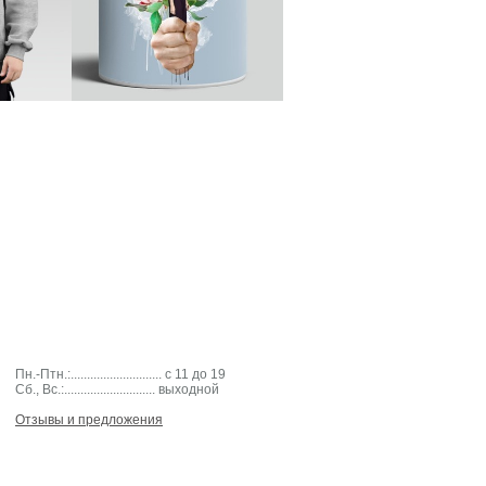
Пн.-Птн.:............................ с 11 до 19
Cб., Вс.:............................ выходной
Отзывы и предложения