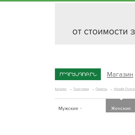
Магазин
Каталог
→
Толстовки
→
Принты
→
Hoodie Oversi
Мужские
Женские