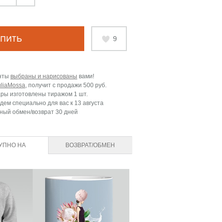
пить
9
нты
выбраны и нарисованы
вами!
uliaMossa
, получит с продажи
500 руб.
ары изготовлены тиражом 1 шт.
дем специально для вас к
13 августа
ный обмен/возврат 30 дней
УПНО НА
ВОЗВРАТ/ОБМЕН