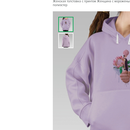
Женская толстовка с принтом Женщина с мороженым 
полиэстер