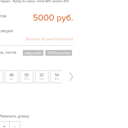
ериал - Футер 3-х нитка, петля 80% хлопок 20%
5000
руб.
озиции
Возврат 30 дней бесплатно!
к, петля
оверсайз
100%хлопок
48
50
52
54
XL
2XL
3XL
4XL
Изменить длину:
+
–