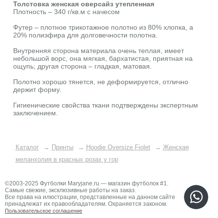
Толстовка женская оверсайз утепленная
Плотность – 340 г/кв.м с начесом
Футер – плотное трикотажное полотно из 80% хлопка, а
20% полиэфира для долговечности полотна.
Внутренняя сторона материала очень теплая, имеет
небольшой ворс, она мягкая, бархатистая, приятная на
ощупь; другая сторона – гладкая, матовая.
Полотно хорошо тянется, не деформируется, отлично
держит форму.
Гигиенические свойства ткани подтверждены экспертным
заключением.
Каталог
→
Принты
→
Hoodie Oversize Fiolet
→
Женская
меланхолия в красных розах у гор
©2003-2025 Футболки Maryjane.ru — магазин футболок #1.
Самые свежие, эксклюзивные работы на заказ.
Все права на илюстрации, представленные на данном сайте
принадлежат их правообладателям. Охраняется законом.
Пользовательское соглашение