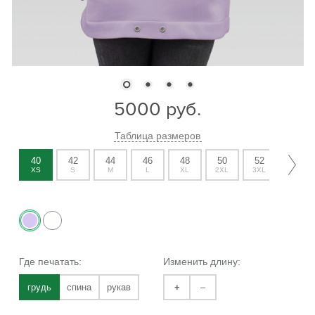
5000
руб.
Таблица размеров
40
42
44
46
48
50
52
54
XS
S
M
L
XL
2XL
3XL
4XL
Где печатать:
Изменить длину:
грудь
спина
рукав
+
–