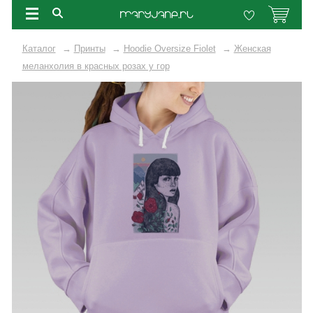
Каталог
→
Принты
→
Hoodie Oversize Fiolet
→
Женская
меланхолия в красных розах у гор