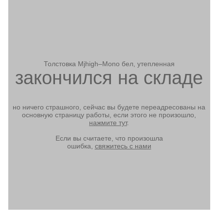
Толстовка Mjhigh–Mono бел, утепленная
закончился на складе
но ничего страшного, сейчас вы будете переадресованы на
основную страницу работы, если этого не произошло,
нажмите тут
.
Если вы считаете, что произошла
ошибка,
свяжитесь с нами