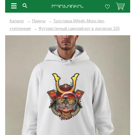
Каталог
→
Принты
→
Толстовка Mjhigh–Mono бел,
утепленная
→
Футуристичный самурай-кот в доспехах 325