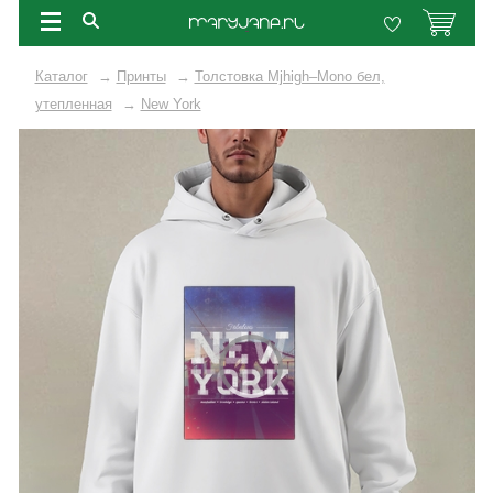
Каталог
→
Принты
→
Толстовка Mjhigh–Mono бел,
утепленная
→
New York