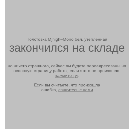
Толстовка Mjhigh–Mono бел, утепленная
закончился на складе
но ничего страшного, сейчас вы будете переадресованы на
основную страницу работы, если этого не произошло,
нажмите тут
.
Если вы считаете, что произошла
ошибка,
свяжитесь с нами