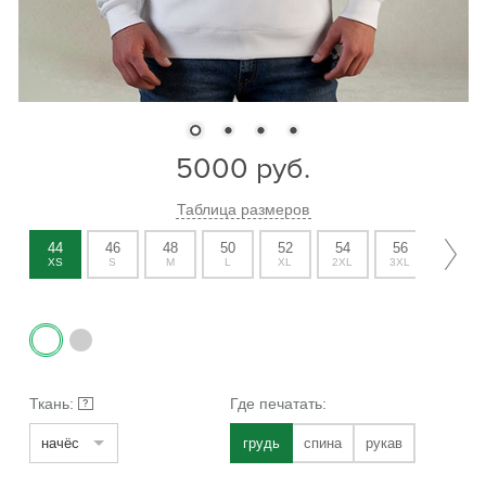
5000
руб.
Таблица размеров
44
46
48
50
52
54
56
58
XS
S
M
L
XL
2XL
3XL
4XL
Ткань:
Где печатать:
?
начёс
грудь
спина
рукав