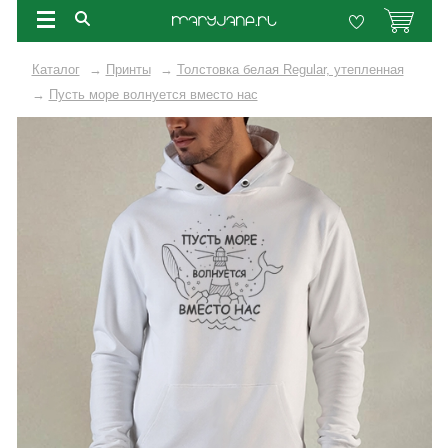
Каталог
→
Принты
→
Толстовка белая Regular, утепленная
→
Пусть море волнуется вместо нас