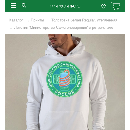
Каталог
→
Принты
→
Толстовка белая Regular, утепленная
→
Логотип 'Министерство Самогоноварения' в ретро-стиле