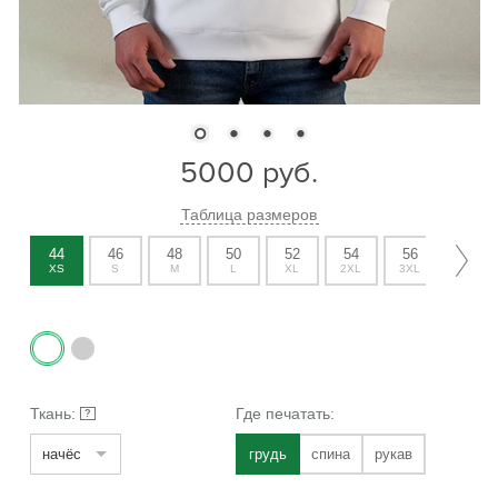
5000
руб.
Таблица размеров
44
46
48
50
52
54
56
58
XS
S
M
L
XL
2XL
3XL
4XL
Ткань:
Где печатать:
?
начёс
грудь
спина
рукав