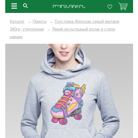
Каталог
→
Принты
→
Толстовка Женская серый меланж
340гр, утепленная
→
Яркий мультяшный ролик в стиле
каваии