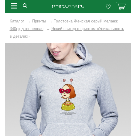
Каталог
→
Принты
→
Толстовка Женская серый меланж
340гр, утепленная
→
Яркий свитер с принтом «Уникальность
в деталях»