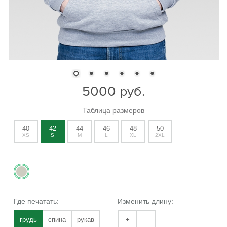
5000
руб.
Таблица размеров
40
42
44
46
48
50
XS
S
M
L
XL
2XL
Где печатать:
Изменить длину:
грудь
спина
рукав
+
–