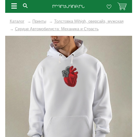
Каталог
→
Принты
→
Толстовка Mjhigh, оверсайз, мужская
→
Сердце Автомобилиста: Механика и Страсть