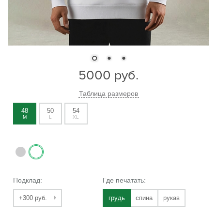
5000
руб.
Таблица размеров
48
50
54
M
L
XL
Подклад:
Где печатать:
+300 руб.
грудь
спина
рукав