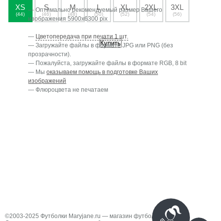
XS
S
M
L
XL
2XL
3XL
— Оптимально рекомендуемый размер Вашего
(44)
(46)
(48)
(50)
(52)
(54)
(56)
изображения 5900х6300 pix
—
Цветопередача при печати 1 шт.
Купить
— Загружайте файлы в формате JPG или PNG (без
прозрачности).
— Пожалуйста, загружайте файлы в формате RGB, 8 bit
— Мы
оказываем помощь в подготовке Ваших
изображений
— Флюроцвета не печатаем
©2003-2025 Футболки Maryjane.ru — магазин футболок #1.