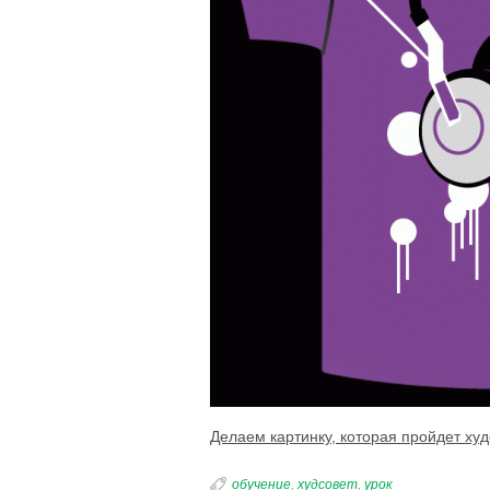
Делаем картинку, которая пройдет худ
обучение
,
худсовет
,
урок