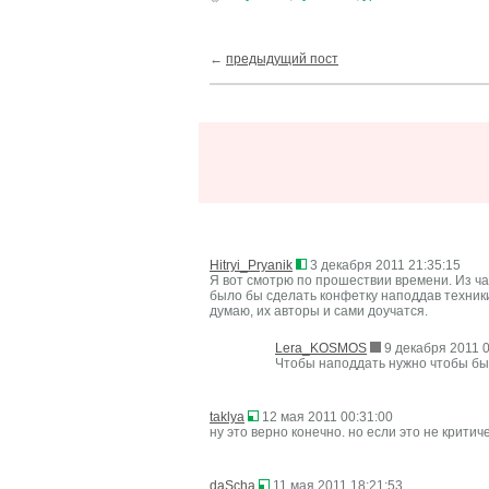
←
предыдущий пост
Hitryi_Pryanik
3 декабря 2011 21:35:15
Я вот смотрю по прошествии времени. Из ч
было бы сделать конфетку наподдав техник
думаю, их авторы и сами доучатся.
Lera_KOSMOS
9 декабря 2011 0
Чтобы наподдать нужно чтобы было
taklya
12 мая 2011 00:31:00
ну это верно конечно. но если это не критич
daScha
11 мая 2011 18:21:53