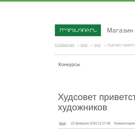
Магазин
Сообщество
→
Блог
→
tnch
→
Худсовет приветс
Конкурсы
Худсовет приветс
художников
tnch
22 февраля 2010 11:17:48
Комментарие