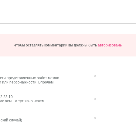
Чтобы оставлять комментарии вы должны быть
авторизованы
0
асти представленных работ можно
и или персонажности. Впрочем,
2:23:10
0
 чем... а тут явно нечем
0
еский случай)