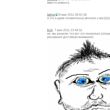
вместо комента
taklya
8 мая 2011 00:02:38
а что,я даже посмеялась)) веселео у вас))))))
tnch
7 мая 2011 23:49:32
не, мы решили, что вот это гениально (специ
рисования достойная внимания):