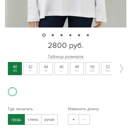
2800
руб.
Таблица размеров
40
42
44
46
48
50
52
54
XS
S
M
L
XL
2XL
3XL
4XL
Где печатать:
Изменить длину:
грудь
спина
рукав
+
–