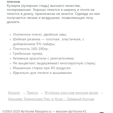
плечом
Кулирка (кулирная гладь) высшего качества,
полированная. Xорошо тянется в ширину и почти не
тянется в длину, практически не мнется. Одежда из нее
получается легкая и воздушная, позволяющая телу
дышать.
Усиленное плечо, двойные швы;
Шейная резинка — плотная, эластичная, с
добавлением 5% лайкры;
Плотность 160-180гр.;
Гребенная пряжа;
Активные красители с умягчителями;
Не выцветает, выдерживает многократную стирку;
Машинная стирка при 40 градусах;
Идеально для печати и вышивания.
Каталог
→
Принты
→
Футболка лонгслив женская белая
→
Динозавр Тираннозавр Рекс в Душе – Забавный Коллаж
©2003-2025 Футболки Maryjane.ru — магазин футболок #1.