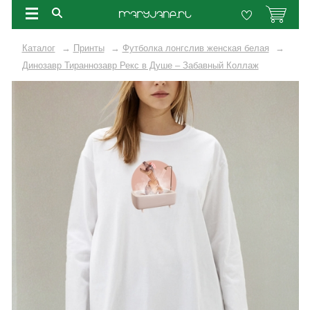
Каталог
→
Принты
→
Футболка лонгслив женская белая
→
Динозавр Тираннозавр Рекс в Душе – Забавный Коллаж