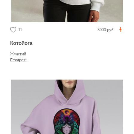
11
3000 руб.
Котойога
Женский
Frostpost