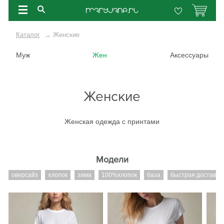
Каталог
→
Женские
Муж
Жен
Аксессуары
Женские
Женская одежда с принтами
Модели
оверсайз
хлопок
зима
100%хлопок
база
быстрая доставка