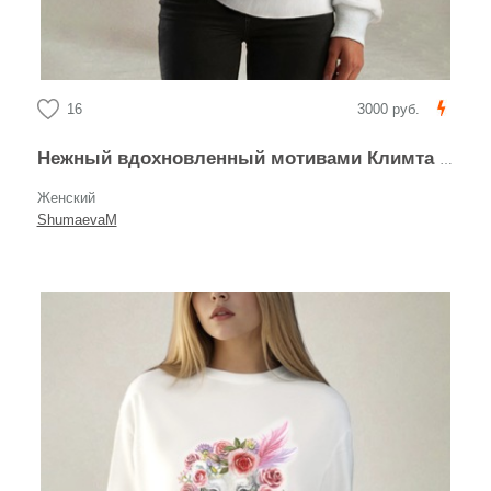
16
3000 руб.
Нежный вдохновленный мотивами Климта акварельный поцелуй влюбленных
Женский
ShumaevaM