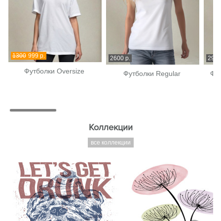
1300
999 р.
2600 р.
2900
Футболки Oversize
Футболки Regular
Фут
Коллекции
все коллекции