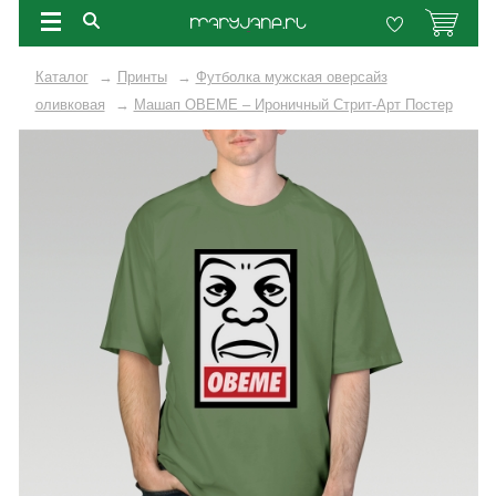
Каталог
→
Принты
→
Футболка мужская оверсайз
оливковая
→
Машап OBEME – Ироничный Стрит-Арт Постер