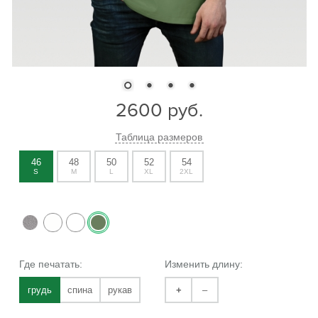
2600
руб.
Таблица размеров
46
48
50
52
54
S
M
L
XL
2XL
Где печатать:
Изменить длину:
грудь
спина
рукав
+
–