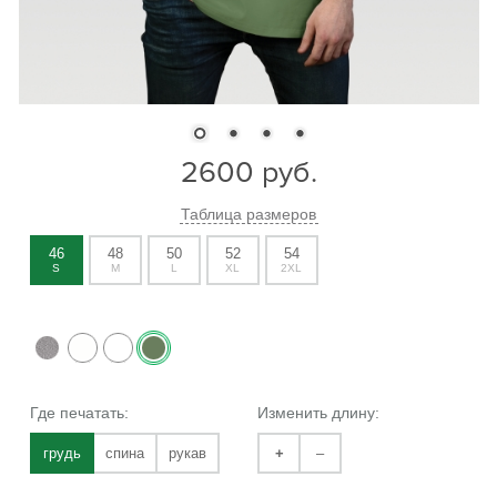
2600
руб.
Таблица размеров
46
48
50
52
54
S
M
L
XL
2XL
Где печатать:
Изменить длину:
грудь
спина
рукав
+
–