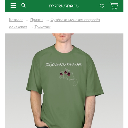
Каталог
→
Принты
→
Футболка мужская оверсайз
оливковая
→
Трикотаж