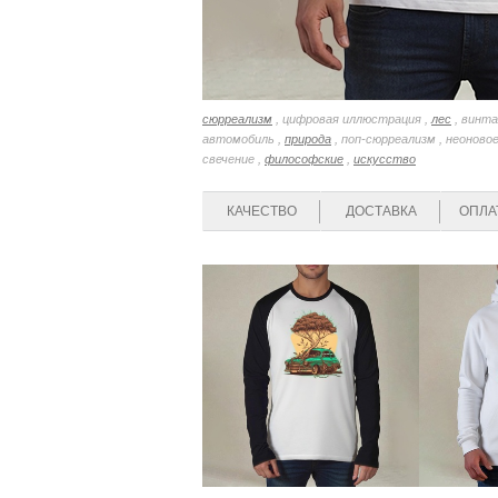
сюрреализм
, цифровая иллюстрация ,
лес
, винт
автомобиль ,
природа
, поп-сюрреализм , неоново
свечение ,
философские
,
искусство
КАЧЕСТВО
ДОСТАВКА
ОПЛА