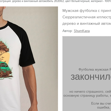
страция: дерево и винтажный автомобиль 202062, цвет белый/черный, материал - 100
Мужская футболка с принтом
Сюрреалистичная иллюст
дерево и винтажный авто
Автор:
ShumKana
Футболка мужская 
закончил
но ничего страшного, се
основную страницу работы, 
Если вы счи
ошибка