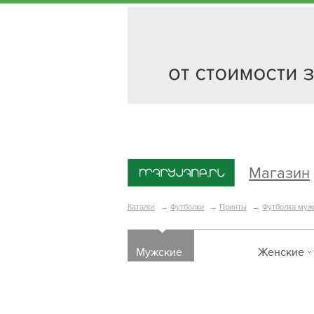
Магазин
Каталог
→
Футболки
→
Принты
→
Футболка муж
Мужские
Женские