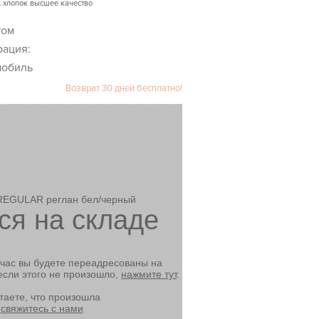
% хлопок высшее качество
рация:
мобиль
Возврат 30 дней бесплатно!
REGULAR реглан бел/черный
ся на складе
йчас вы будете переадресованы на
если этого не произошло,
нажмите тут
.
таете, что произошла
,
свяжитесь с нами