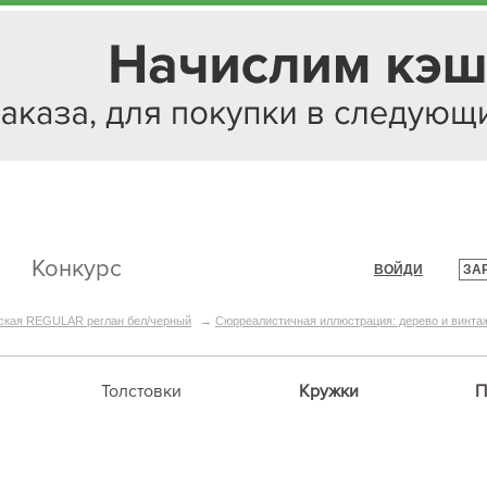
Конкурс
ВОЙДИ
ЗА
|
ская REGULAR реглан бел/черный
→
Сюрреалистичная иллюстрация: дерево и винта
Толстовки
Кружки
П