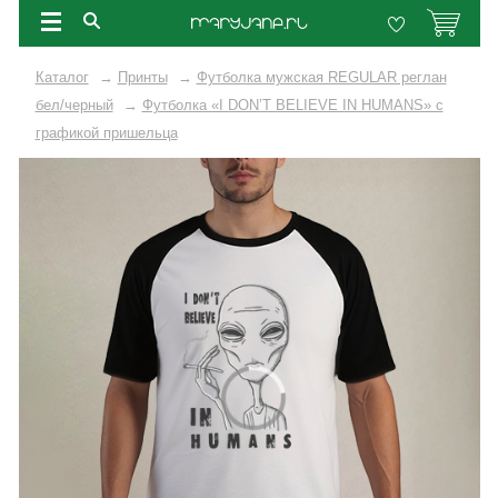
Каталог
→
Принты
→
Футболка мужская REGULAR реглан
бел/черный
→
Футболка «I DON’T BELIEVE IN HUMANS» с
графикой пришельца