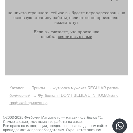
но ничего страшного, сейчас вы будете переадресованы на
основную страницу работы, если этого не произошло,
нажмите тут
.
Если вы считаете, что произошла
ошибка,
свяжитесь с нами
Каталог
→
Принты
→
Футболка мужская REGULAR реглан
бел/черный
→
Футболка «I DON’T BELIEVE IN HUMANS» с
графикой пришельца
©2003-2025 Футболки Maryjane.ru — магазин футболок #1.
Самые свежие, эксклюзивные работы на заказ.
Все права на илюстрации, представленные на данном сайте
принадлежат их правообладателям. Охраняется законом.