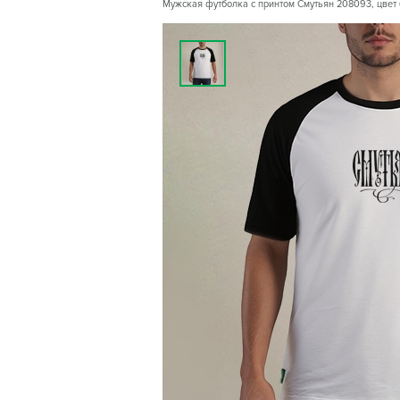
Мужская футболка с принтом Смутьян 208093, цвет