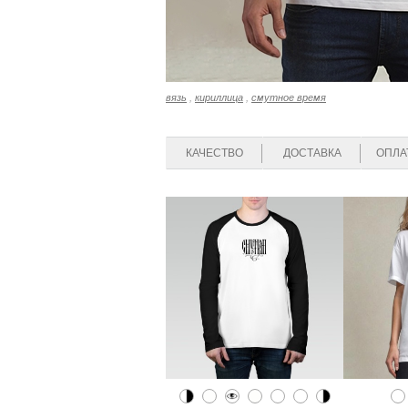
вязь
,
кириллица
,
смутное время
КАЧЕСТВО
ДОСТАВКА
ОПЛА