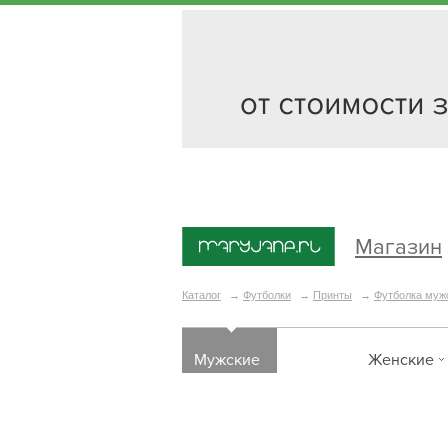
Магазин
Каталог
→
Футболки
→
Принты
→
Футболка муж
Мужские
Женские