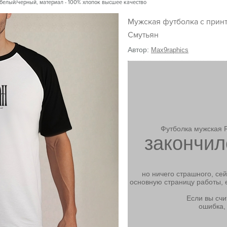
 белый/черный, материал - 100% хлопок высшее качество
Мужская футболка с принтом
Смутьян
Автор:
Max9raphics
Футболка мужская 
закончил
но ничего страшного, се
основную страницу работы, 
Если вы счи
ошибка