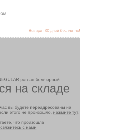
Возврат 30 дней бесплатно!
REGULAR реглан бел/черный
ся на складе
йчас вы будете переадресованы на
если этого не произошло,
нажмите тут
.
таете, что произошла
,
свяжитесь с нами