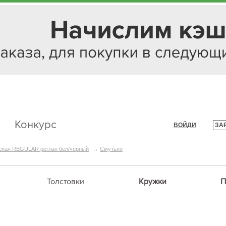
Конкурс
ВОЙДИ
ЗА
|
ская REGULAR реглан бел/черный
→
Смутьян
Толстовки
Кружки
П