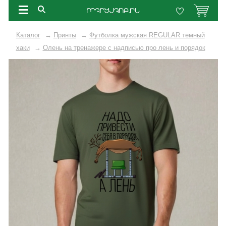
Каталог
→
Принты
→
Футболка мужская REGULAR темный
хаки
→
Олень на тренажере с надписью про лень и порядок