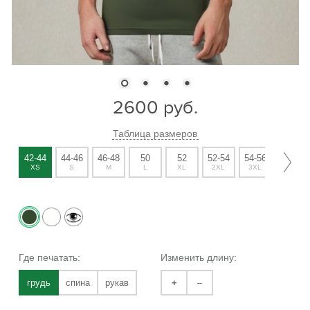
2600
руб.
Таблица размеров
42-44
44-46
46-48
50
52
52-54
54-56
56-58
XS
S
M
L
XL
2XL
3XL
4XL
Где печатать:
Изменить длину:
грудь
спина
рукав
+
–