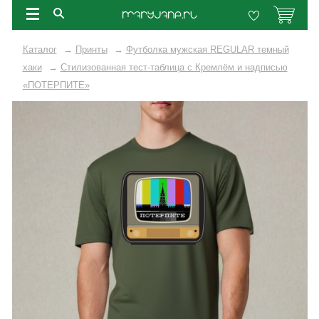
Каталог
→
Принты
→
Футболка мужская REGULAR темный
хаки
→
Стилизованная тест-таблица с Кремлём и надписью
«ПОТЕРПИТЕ»