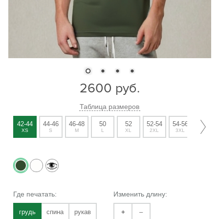
2600
руб.
Таблица размеров
42-44
44-46
46-48
50
52
52-54
54-56
56-58
XS
S
M
L
XL
2XL
3XL
4XL
Где печатать:
Изменить длину:
грудь
спина
рукав
+
–