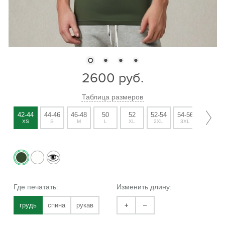
2600
руб.
Таблица размеров
42-44
44-46
46-48
50
52
52-54
54-56
56-58
XS
S
M
L
XL
2XL
3XL
4XL
Где печатать:
Изменить длину:
грудь
спина
рукав
+
–