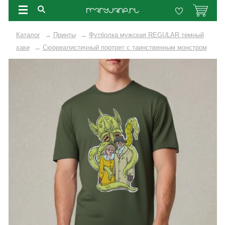
Каталог
→
Принты
→
Футболка мужская REGULAR темный
хаки
→
Сюрреалистичный портрет с таинственным монстром