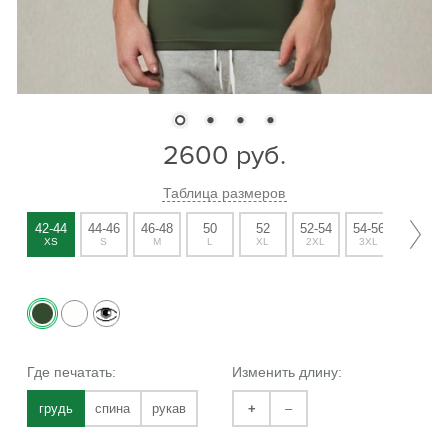
2600
руб.
Таблица размеров
42-44
44-46
46-48
50
52
52-54
54-56
56-58
XS
S
M
L
XL
2XL
3XL
4XL
Где печатать:
Изменить длину:
грудь
спина
рукав
+
–