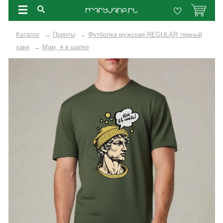
Каталог
→
Принты
→
Футболка мужская REGULAR темный
хаки
→
Мам, я в шапке