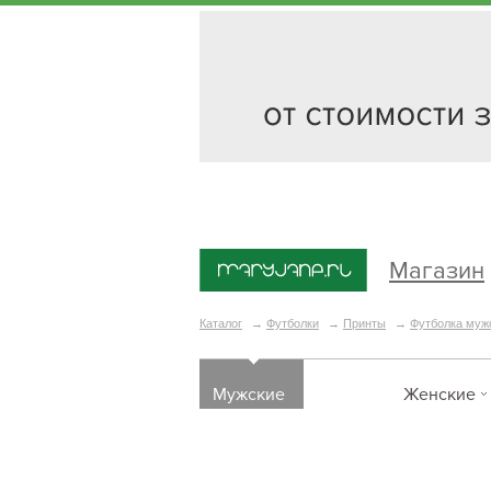
Магазин
Каталог
→
Футболки
→
Принты
→
Футболка муж
Мужские
Женские