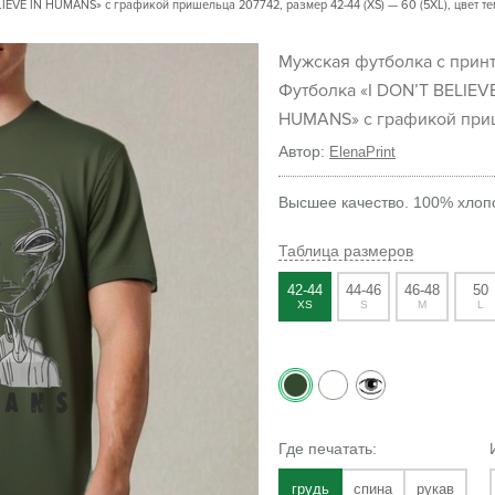
IEVE IN HUMANS» с графикой пришельца 207742, размер 42-44 (XS) — 60 (5XL), цвет т
Мужская футболка с принтом
Футболка «I DON’T BELIEVE
HUMANS» с графикой при
Автор:
ElenaPrint
Высшее качество. 100% хлопо
Таблица размеров
42-44
44-46
46-48
50
XS
S
M
L
Где печатать:
грудь
спина
рукав