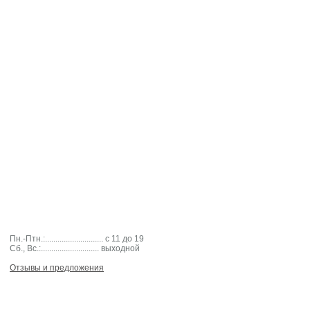
Пн.-Птн.:............................ с 11 до 19
Cб., Вс.:............................ выходной
Отзывы и предложения