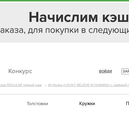
Конкурс
ВОЙДИ
ЗА
|
ская REGULAR темный хаки
→
Футболка «I DON’T BELIEVE IN HUMANS» с графикой
Толстовки
Кружки
П