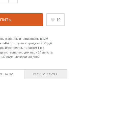
пить
10
нты
выбраны и нарисованы
вами!
enaPrint
, получит с продажи
260 руб.
ары изготовлены тиражом 1 шт.
дем специально для вас к
14 августа
ный обмен/возврат 30 дней
УПНО НА
ВОЗВРАТ/ОБМЕН