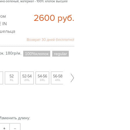
емно-зеленый, материал - 100% хлопок высшее
2600
руб.
 IN
шельца
Возврат 30 дней бесплатно!
к. 180гр/м.
100%хлопок
regular
52
52-54
54-56
56-58
60
XL
2XL
3XL
4XL
5XL
Изменить длину:
+
–