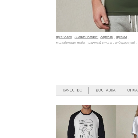
пришелец
,
инопланетяне
,
сарказм
,
прикол
,
молодежная мода , уличный стиль , андерграунд ,
КАЧЕСТВО
ДОСТАВКА
ОПЛА