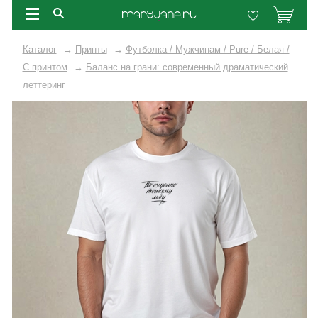
Каталог
→
Принты
→
Футболка / Мужчинам / Pure / Белая /
C принтом
→
Баланс на грани: современный драматический
леттеринг