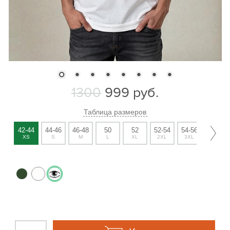
1300
999
руб.
Таблица размеров
42-44
44-46
46-48
50
52
52-54
54-56
56-58
XS
S
M
L
XL
2XL
3XL
4XL