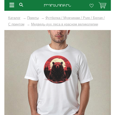
Каталог
→
Принты
→
Футболка / Мужчинам / Pure / Белая /
C принтом
→
Медведь-дух леса в красном великолепии