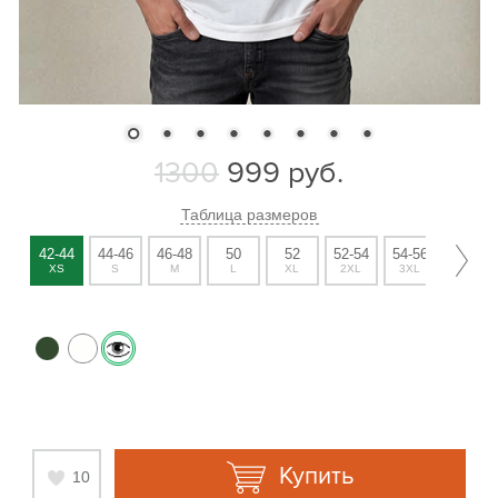
1300
999
руб.
Таблица размеров
42-44
44-46
46-48
50
52
52-54
54-56
56-58
XS
S
M
L
XL
2XL
3XL
4XL
Купить
10